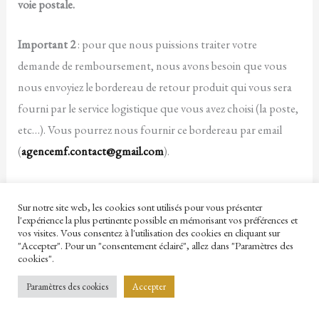
voie postale.
Important 2
: pour que nous puissions traiter votre
demande de remboursement, nous avons besoin que vous
nous envoyiez le bordereau de retour produit qui vous sera
fourni par le service logistique que vous avez choisi (la poste,
etc…). Vous pourrez nous fournir ce bordereau par email
(
agencemf.contact@gmail.com
).
7.3. Renvoi du Produit.
Le Client doit renvoyer ou restituer
Sur notre site web, les cookies sont utilisés pour vous présenter
le Produit pour lequel il s’est rétracté, auprès de la Société au
l'expérience la plus pertinente possible en mémorisant vos préférences et
vos visites. Vous consentez à l'utilisation des cookies en cliquant sur
plus tard quatorze jours après l’envoi de sa décision de se
"Accepter". Pour un "consentement éclairé", allez dans "Paramètres des
rétracter. Ce délai est réputé respecté si le bien est renvoyé
cookies".
avant l’expiration du délai de quatorze jours dans les
Paramètres des cookies
Accepter
conditions de retour prévues. Les frais de retour des produits