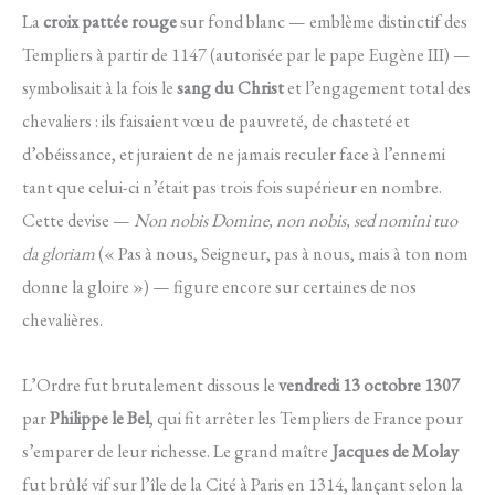
La
croix pattée rouge
sur fond blanc — emblème distinctif des
Templiers à partir de 1147 (autorisée par le pape Eugène III) —
symbolisait à la fois le
sang du Christ
et l’engagement total des
chevaliers : ils faisaient vœu de pauvreté, de chasteté et
d’obéissance, et juraient de ne jamais reculer face à l’ennemi
tant que celui-ci n’était pas trois fois supérieur en nombre.
Cette devise —
Non nobis Domine, non nobis, sed nomini tuo
da gloriam
(« Pas à nous, Seigneur, pas à nous, mais à ton nom
donne la gloire ») — figure encore sur certaines de nos
chevalières.
L’Ordre fut brutalement dissous le
vendredi 13 octobre 1307
par
Philippe le Bel
, qui fit arrêter les Templiers de France pour
s’emparer de leur richesse. Le grand maître
Jacques de Molay
fut brûlé vif sur l’île de la Cité à Paris en 1314, lançant selon la