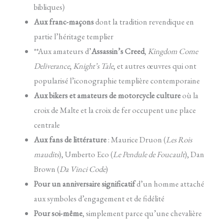
bibliques)
Aux franc-maçons
dont la tradition revendique en
partie l’héritage templier
**Aux amateurs d’
Assassin’s Creed
,
Kingdom Come
Deliverance
,
Knight’s Tale
, et autres œuvres qui ont
popularisé l’iconographie templière contemporaine
Aux bikers et amateurs de motorcycle culture
où la
croix de Malte et la croix de fer occupent une place
centrale
Aux fans de littérature
: Maurice Druon (
Les Rois
maudits
), Umberto Eco (
Le Pendule de Foucault
), Dan
Brown (
Da Vinci Code
)
Pour un anniversaire significatif
d’un homme attaché
aux symboles d’engagement et de fidélité
Pour soi-même
, simplement parce qu’une chevalière