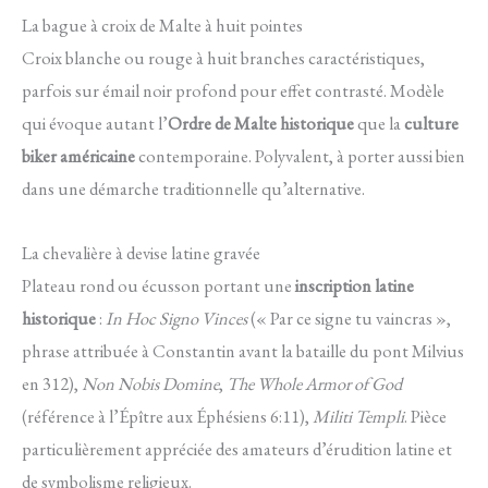
La bague à croix de Malte à huit pointes
Croix blanche ou rouge à huit branches caractéristiques,
parfois sur émail noir profond pour effet contrasté. Modèle
qui évoque autant l’
Ordre de Malte historique
que la
culture
biker américaine
contemporaine. Polyvalent, à porter aussi bien
dans une démarche traditionnelle qu’alternative.
La chevalière à devise latine gravée
Plateau rond ou écusson portant une
inscription latine
historique
:
In Hoc Signo Vinces
(« Par ce signe tu vaincras »,
phrase attribuée à Constantin avant la bataille du pont Milvius
en 312),
Non Nobis Domine
,
The Whole Armor of God
(référence à l’Épître aux Éphésiens 6:11),
Militi Templi
. Pièce
particulièrement appréciée des amateurs d’érudition latine et
de symbolisme religieux.