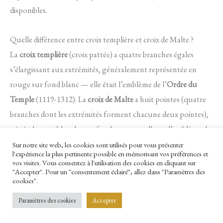
disponibles.
Quelle différence entre croix templière et croix de Malte ?
La
croix templière
(croix pattée) a quatre branches égales
s’élargissant aux extrémités, généralement représentée en
rouge sur fond blanc — elle était l’emblème de l’
Ordre du
Temple
(1119-1312). La
croix de Malte
a huit pointes (quatre
branches dont les extrémités forment chacune deux pointes),
généralement blanche sur fond rouge — elle est l’emblème de
l’
Ordre de Malte
(toujours existant). Visuellement très
Sur notre site web, les cookies sont utilisés pour vous présenter
l'expérience la plus pertinente possible en mémorisant vos préférences et
différentes, elles renvoient à deux ordres militaires distincts
vos visites. Vous consentez à l'utilisation des cookies en cliquant sur
"Accepter". Pour un "consentement éclairé", allez dans "Paramètres des
mais contemporains. Le choix dépend de votre
affinité
cookies".
historique
et
esthétique
.
Paramètres des cookies
Accepter
Quelle est la signification des devises latines gravées ?