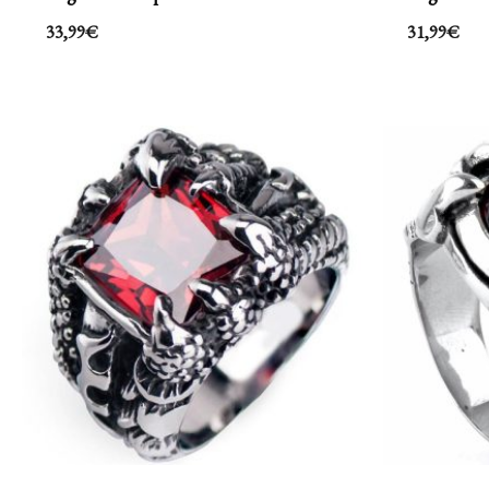
33,99
€
31,99
€