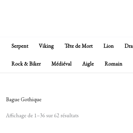
Aller
au
contenu
Serpent
Viking
Tête de Mort
Lion
Dra
Rock & Biker
Médiéval
Aigle
Romain
Bague Gothique
Affichage de 1–36 sur 62 résultats