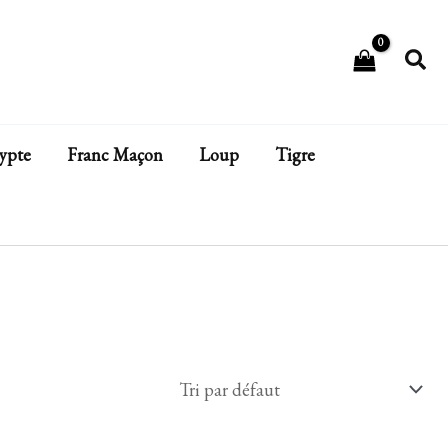
Rech
ypte
Franc Maçon
Loup
Tigre