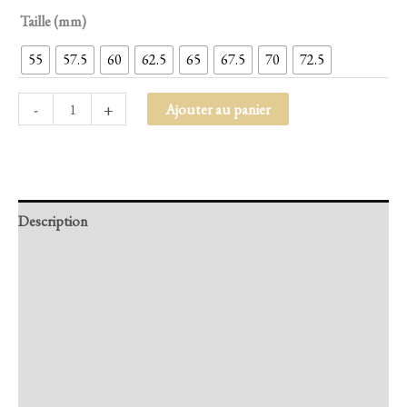
Taille (mm)
55
57.5
60
62.5
65
67.5
70
72.5
-
+
Ajouter au panier
Description
Retour et Livraison
SAV Français
Transaction sécurisée
FAQ