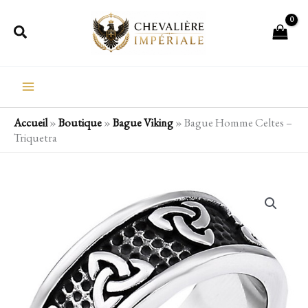
Aller
Rechercher
au
contenu
Accueil
»
Boutique
»
Bague Viking
»
Bague Homme Celtes –
Triquetra
quantité
de
Bague
Homme
Celtes
-