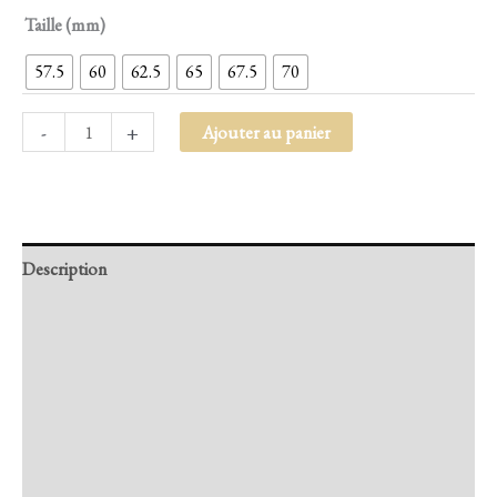
Taille (mm)
57.5
60
62.5
65
67.5
70
-
+
Ajouter au panier
Description
Retour et Livraison
SAV Français
Transaction sécurisée
FAQ