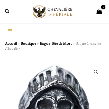
Aller
Rechercher
au
contenu
Accueil
»
Boutique
»
Bague Tête de Mort
»
Bague Crane de
Chevalier
quantité
de
Bague
Crane
de
Chevalier