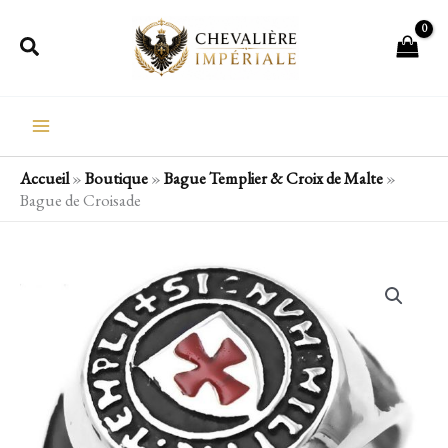
Aller
Rechercher
au
contenu
Accueil
»
Boutique
»
Bague Templier & Croix de Malte
»
Bague de Croisade
quantité
de
Bague
de
Croisade