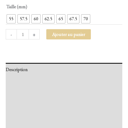
Taille (mm)
55
57.5
60
62.5
65
67.5
70
-
+
Ajouter au panier
Description
Retour et Livraison
SAV Français
Transaction sécurisée
FAQ