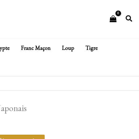
Rech
ypte
Franc Maçon
Loup
Tigre
Japonais