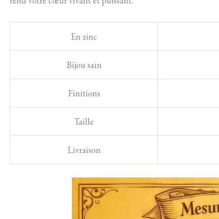
rend votre cœur vivant et puissant.
En zinc
Bijou sain
Finitions
Taille
Livraison