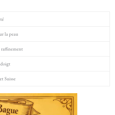
té
ur la peau
t raffinement
 doigt
et Suisse