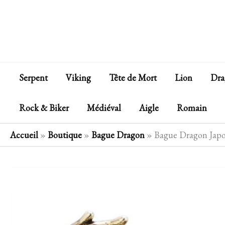
Aller
au
contenu
Serpent
Viking
Tête de Mort
Lion
Dra
Rock & Biker
Médiéval
Aigle
Romain
Accueil
»
Boutique
»
Bague Dragon
»
Bague Dragon Japo