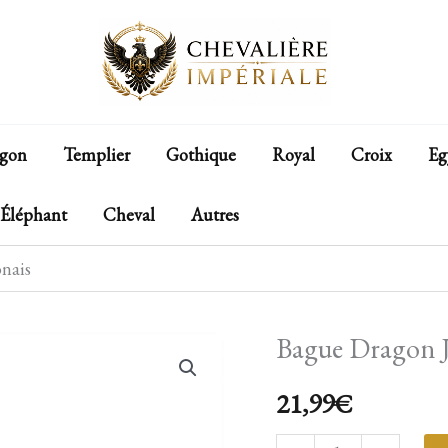
gon
Templier
Gothique
Royal
Croix
Eg
Éléphant
Cheval
Autres
nais
Bague Dragon 
quantité
de
21,99
€
Bague
Dragon