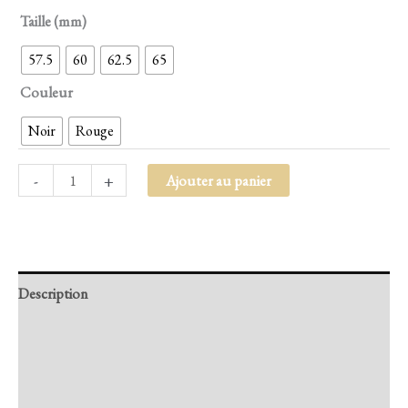
Taille (mm)
57.5
60
62.5
65
Couleur
Noir
Rouge
-
+
Ajouter au panier
Description
Retour et Livraison
SAV Français