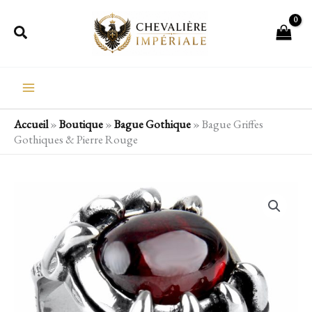
Aller
Rechercher
au
contenu
Accueil
»
Boutique
»
Bague Gothique
»
Bague Griffes
Gothiques & Pierre Rouge
quantité
de
Bague
Griffes
Gothiques
&