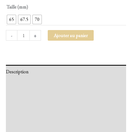
Taille (mm)
65
67.5
70
-
+
Ajouter au panier
Description
Retour et Livraison
SAV Français
Transaction sécurisée
FAQ