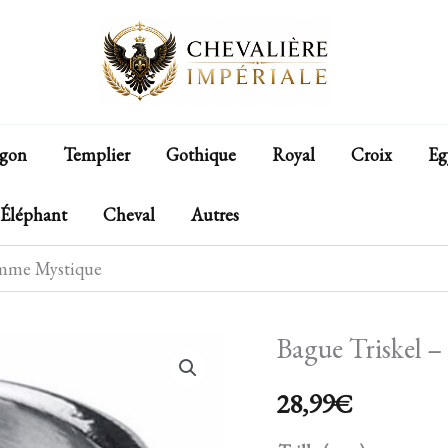
gon
Templier
Gothique
Royal
Croix
Eg
Éléphant
Cheval
Autres
omme Mystique
Bague Triskel
quantité
de
28,99
€
Bague
Triskel