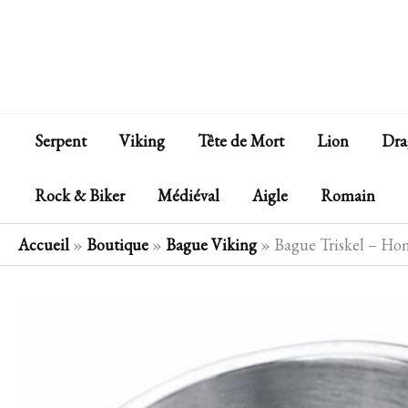
Aller
au
contenu
Serpent
Viking
Tête de Mort
Lion
Dra
Rock & Biker
Médiéval
Aigle
Romain
Accueil
»
Boutique
»
Bague Viking
»
Bague Triskel – H