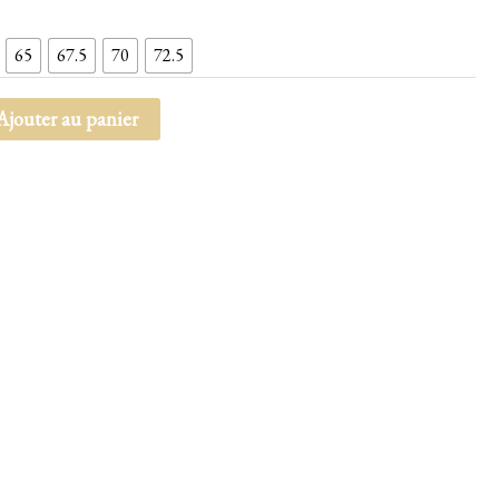
65
67.5
70
72.5
Ajouter au panier