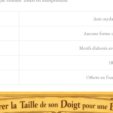
ue Homme Triskel est indispensable.
Anti oxyda
Aucune forme d’
Motifs élaborés av
1
Offerte en Fra