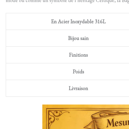
mode ou comme un symbole de l’héritage Celtique, la Bag
En Acier Inoxydable 316L
Bijou sain
Finitions
Poids
Livraison