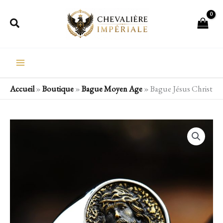
Aller
Rechercher
au
contenu
Accueil
»
Boutique
»
Bague Moyen Age
»
Bague Jésus Christ
quantité
de
Bague
Jésus
Christ