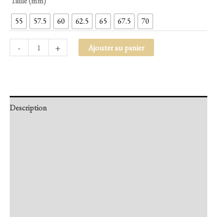
Taille (mm)
55
57.5
60
62.5
65
67.5
70
-
+
Ajouter au panier
Description
Retour et Livraison
SAV Français
Transaction sécurisée
FAQ