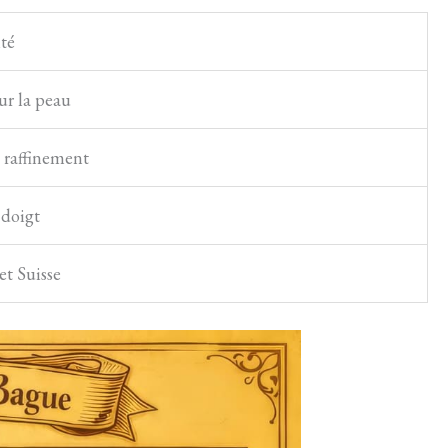
té
ur la peau
t raffinement
 doigt
et Suisse