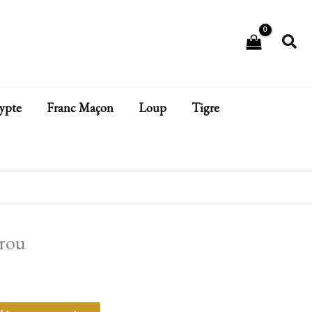
Rech
ypte
Franc Maçon
Loup
Tigre
rou