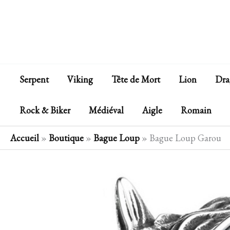
Aller
au
contenu
Serpent
Viking
Tête de Mort
Lion
Dra
Rock & Biker
Médiéval
Aigle
Romain
Accueil
»
Boutique
»
Bague Loup
»
Bague Loup Garou