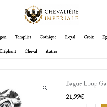
gon
Templier
Gothique
Royal
Croix
Eg
Éléphant
Cheval
Autres
Bague Loup Ga
quantité
de
21,99
€
Bague
Loup