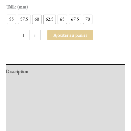
Taille (mm)
55
57.5
60
62.5
65
67.5
70
-
+
Ajouter au panier
Description
Retour et Livraison
SAV Français
Transaction sécurisée
FAQ