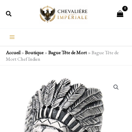
Aller
Rechercher
au
contenu
Accueil
»
Boutique
»
Bague Tête de Mort
»
Bague Tête de
Mort Chef Indien
quantité
de
Bague
Tête
de
Mort