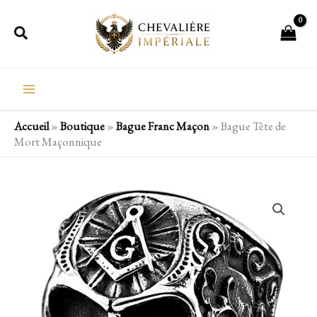
Aller
Rechercher
au
contenu
Accueil
»
Boutique
»
Bague Franc Maçon
»
Bague Tête de
Mort Maçonnique
quantité
de
Bague
Tête
de
Mort