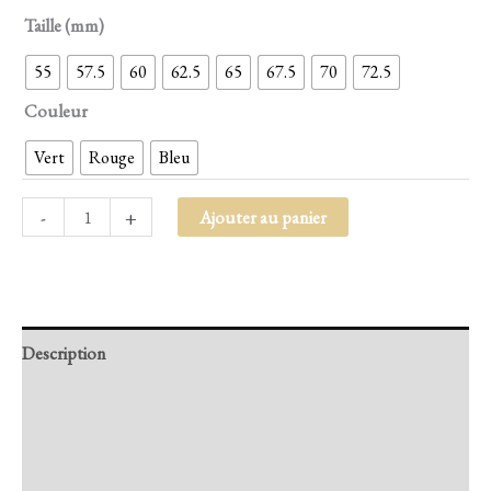
Taille (mm)
55
57.5
60
62.5
65
67.5
70
72.5
Couleur
Vert
Rouge
Bleu
-
+
Ajouter au panier
Description
Retour et Livraison
SAV Français