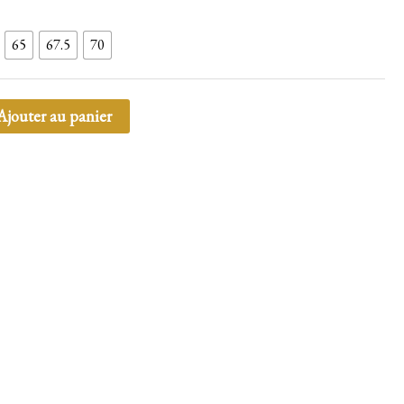
65
67.5
70
Ajouter au panier