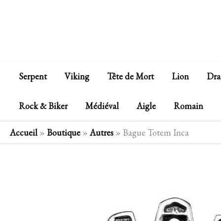
Aller
au
contenu
Serpent
Viking
Tête de Mort
Lion
Dra
Rock & Biker
Médiéval
Aigle
Romain
Accueil
»
Boutique
»
Autres
»
Bague Totem Inca