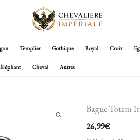
gon
Templier
Gothique
Royal
Croix
Eg
Éléphant
Cheval
Autres
Bague Totem I
quantité
de
26,99
€
Bague
Totem