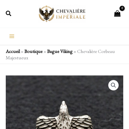
Aller
Rechercher
au
contenu
Accueil
»
Boutique
»
Bague Viking
»
Chevalière Corbeau
Majestueux
quantité
de
Chevalière
Corbeau
Majestueux