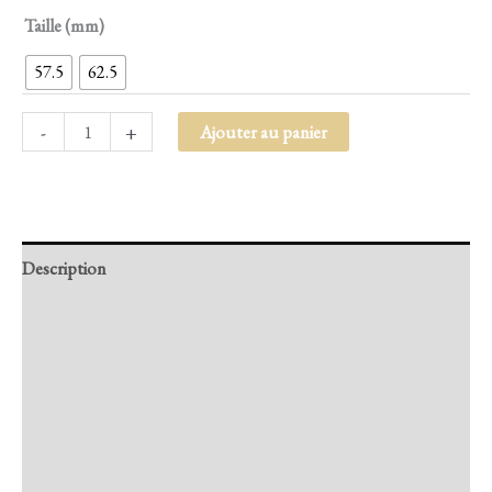
Taille (mm)
57.5
62.5
-
+
Ajouter au panier
Description
Retour et Livraison
SAV Français
Transaction sécurisée
FAQ