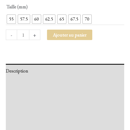
Taille (mm)
55
57.5
60
62.5
65
67.5
70
-
+
Ajouter au panier
Description
Retour et Livraison
SAV Français
Transaction sécurisée
FAQ