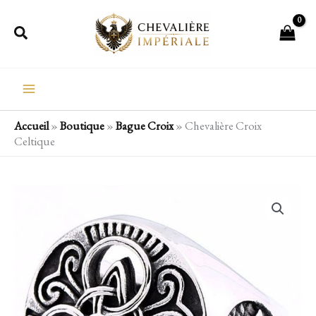
Aller
Rechercher
au
contenu
Accueil
»
Boutique
»
Bague Croix
»
Chevalière Croix
Celtique
quantité
de
Chevalière
Croix
Celtique