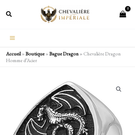
Aller
Rechercher
au
contenu
Accueil
»
Boutique
»
Bague Dragon
»
Chevalière Dragon
Homme d’Acier
quantité
de
Chevalière
Dragon
Homme
d'Acier