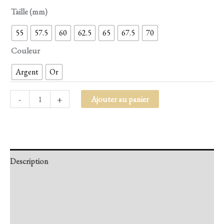
Taille (mm)
55
57.5
60
62.5
65
67.5
70
Couleur
Argent
Or
-
+
Ajouter au panier
Description
Retour et Livraison
SAV Français