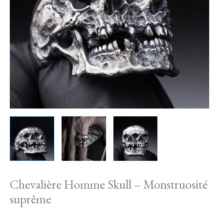
Monstruosité
suprême
Chevalière Homme Skull – Monstruosité
suprême