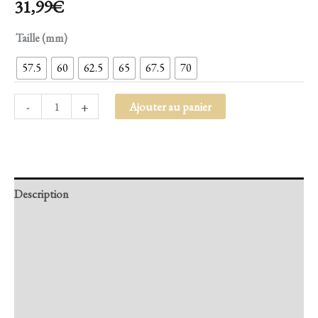
31,99
€
Taille (mm)
57.5
60
62.5
65
67.5
70
-
+
Ajouter au panier
Description
Retour et Livraison
SAV Français
Transaction sécurisée