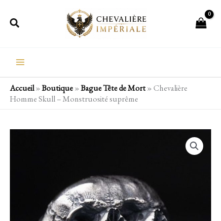
Aller
Rechercher
au
contenu
Accueil
»
Boutique
»
Bague Tête de Mort
»
Chevalière
Homme Skull – Monstruosité suprême
quantité
de
Chevalière
Homme
Skull
-