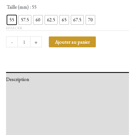
Taille (mm)
: 55
55
57.5
60
62.5
65
67.5
70
EFFACER
-
+
Ajouter au panier
Description
Retour et Livraison
SAV Français
Transaction sécurisée