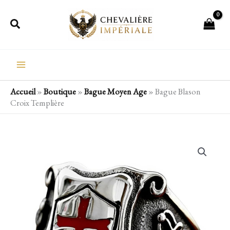
Aller
Rechercher
au
contenu
Accueil
»
Boutique
»
Bague Moyen Age
»
Bague Blason
Croix Templière
quantité
de
Bague
Blason
Croix
Templière