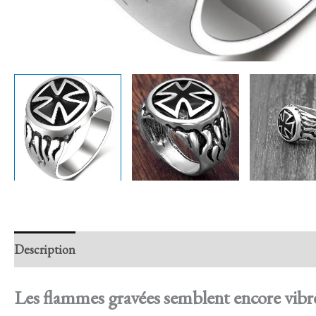
Description
Retour et Livraison
SAV Français
Trans
Les flammes gravées semblent encore vibre