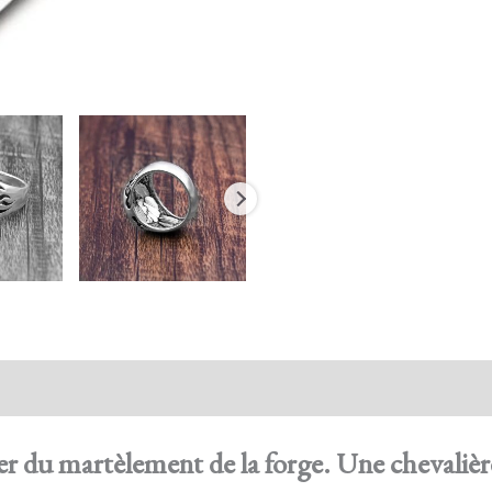
action sécurisée
FAQ
Avis
r du martèlement de la forge. Une chevalière