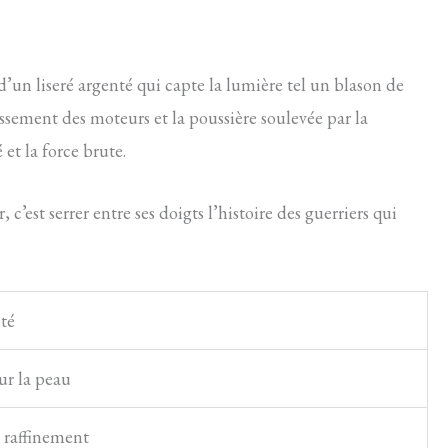
 d’un liseré argenté qui capte la lumière tel un blason de
gissement des moteurs et la poussière soulevée par la
et la force brute.
 c’est serrer entre ses doigts l’histoire des guerriers qui
té
ur la peau
t raffinement