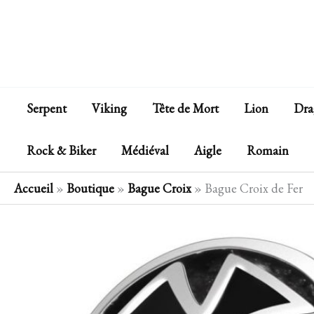
Aller
au
contenu
Serpent
Viking
Tête de Mort
Lion
Dra
Rock & Biker
Médiéval
Aigle
Romain
Accueil
»
Boutique
»
Bague Croix
»
Bague Croix de Fer