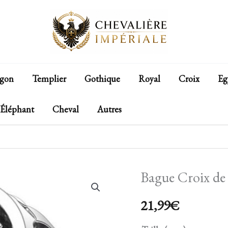
gon
Templier
Gothique
Royal
Croix
Eg
Éléphant
Cheval
Autres
Bague Croix de
quantité
de
21,99
€
Bague
Croix