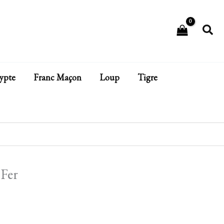
Rech
ypte
Franc Maçon
Loup
Tigre
 Fer