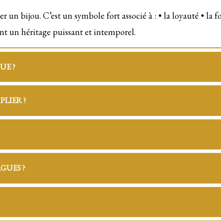
 un bijou. C’est un symbole fort associé à : • la loyauté • la f
nt un héritage puissant et intemporel.
UE ?
LIER ?
GUES ?