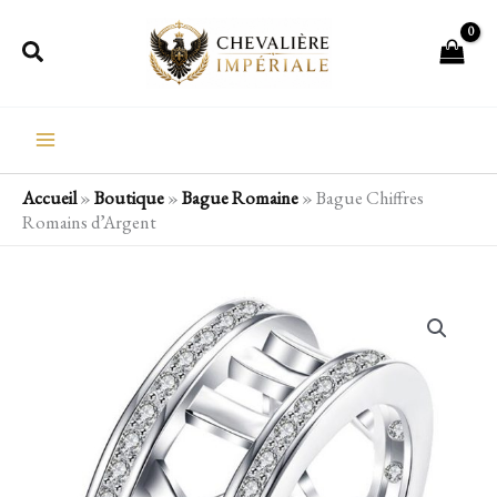
Aller
Rechercher
au
contenu
Accueil
»
Boutique
»
Bague Romaine
»
Bague Chiffres
Romains d’Argent
quantité
de
Bague
Chiffres
Romains
d'Argent