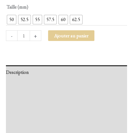
Taille (mm)
50
52.5
55
57.5
60
62.5
-
+
Ajouter au panier
Description
Retour et Livraison
SAV Français
Transaction sécurisée
FAQ