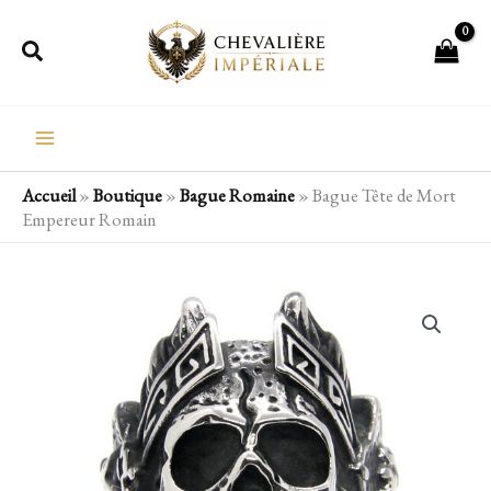
Aller
Rechercher
au
contenu
Accueil
»
Boutique
»
Bague Romaine
»
Bague Tête de Mort
Empereur Romain
quantité
de
Bague
Tête
de
Mort