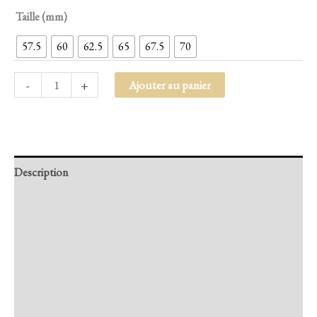
Taille (mm)
57.5
60
62.5
65
67.5
70
-
+
Ajouter au panier
Description
Retour et Livraison
SAV Français
Transaction sécurisée
FAQ