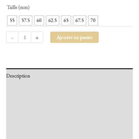
Taille (mm)
55
57.5
60
62.5
65
67.5
70
-
+
Ajouter au panier
Description
Retour et Livraison
SAV Français
Transaction sécurisée
FAQ