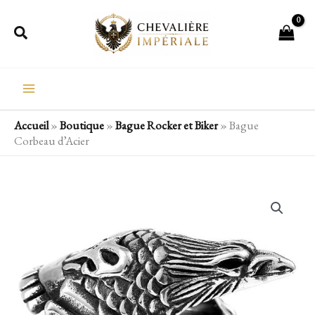
Aller
Rechercher
au
contenu
Accueil
»
Boutique
»
Bague Rocker et Biker
»
Bague
Corbeau d’Acier
quantité
de
Bague
Corbeau
d'Acier