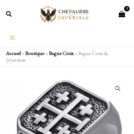
Aller
Rechercher
au
contenu
Accueil
»
Boutique
»
Bague Croix
»
Bague Croix de
Jérusalem
quantité
de
Bague
Croix
de
Jérusalem