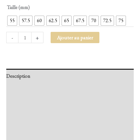
Taille (mm)
55
57.5
60
62.5
65
67.5
70
72.5
75
-
+
Ajouter au panier
Description
Retour et Livraison
SAV Français
Transaction sécurisée
FAQ