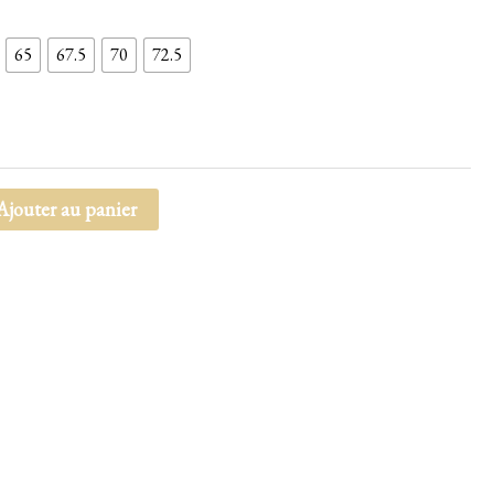
65
67.5
70
72.5
Ajouter au panier