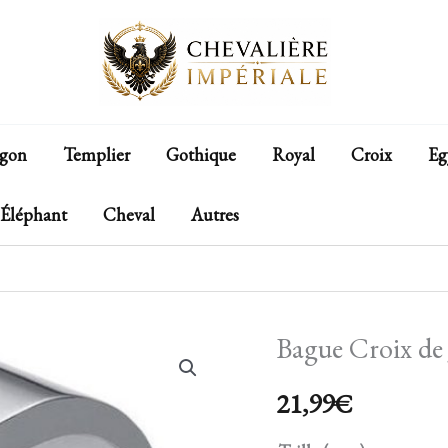
gon
Templier
Gothique
Royal
Croix
Eg
Éléphant
Cheval
Autres
Bague Croix de 
quantité
de
21,99
€
Bague
Croix