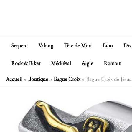
Aller
au
contenu
Serpent
Viking
Tête de Mort
Lion
Dra
Rock & Biker
Médiéval
Aigle
Romain
Accueil
»
Boutique
»
Bague Croix
»
Bague Croix de Jésus