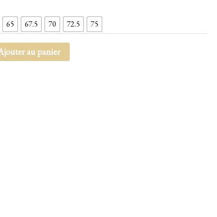
65
67.5
70
72.5
75
Ajouter au panier