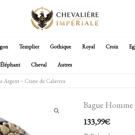
gon
Templier
Gothique
Royal
Croix
Eg
Éléphant
Cheval
Autres
Argent – Crane de Calavera
Bague Homme A
quantité
de
133,99
€
Bague
Homme