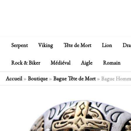
Aller
au
contenu
Serpent
Viking
Tête de Mort
Lion
Dra
Rock & Biker
Médiéval
Aigle
Romain
Accueil
»
Boutique
»
Bague Tête de Mort
»
Bague Homme 