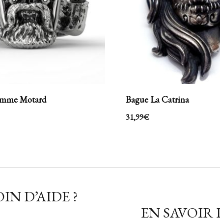
omme Motard
Bague La Catrina
31,99
€
IN D’AIDE ?
EN SAVOIR 