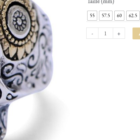
Taille (mm)
Argent
55
57.5
60
62.5
-
Crane
-
+
de
Calavera