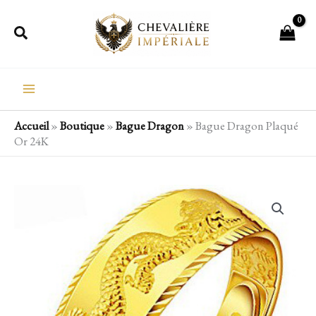
Aller
Rechercher
au
contenu
Accueil
»
Boutique
»
Bague Dragon
»
Bague Dragon Plaqué
Or 24K
quantité
de
Bague
Dragon
Plaqué
Or