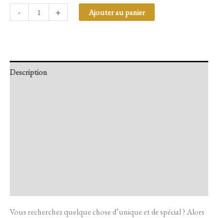
-
+
Ajouter au panier
Description
Retour et Livraison
SAV Français
Transaction sécurisée
FAQ
Avis
Vous recherchez quelque chose d’unique et de spécial ? Alors