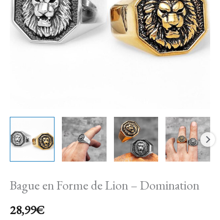
Lion
-
Domination
Bague en Forme de Lion – Domination
28,99
€