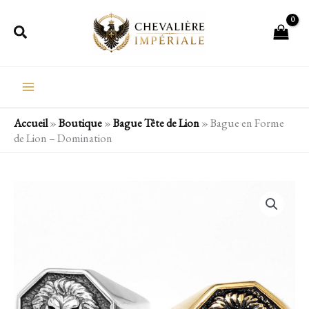
Aller
Rechercher
au
contenu
Accueil
»
Boutique
»
Bague Tête de Lion
»
Bague en Forme
de Lion – Domination
quantité
de
Bague
en
Forme
de