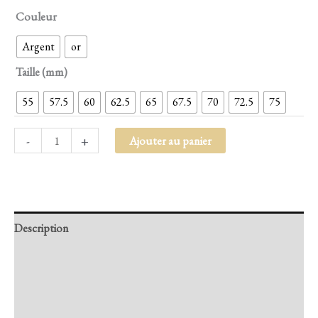
Couleur
Argent
or
Taille (mm)
55
57.5
60
62.5
65
67.5
70
72.5
75
-
+
Ajouter au panier
Description
Retour et Livraison
SAV Français