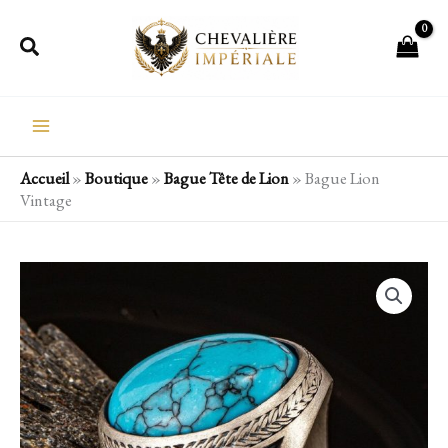
Aller
Rechercher
au
contenu
Accueil
»
Boutique
»
Bague Tête de Lion
»
Bague Lion
Vintage
quantité
de
Bague
Lion
Vintage