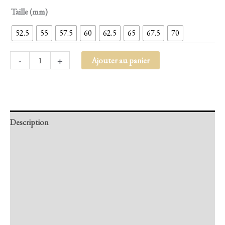
Taille (mm)
52.5
55
57.5
60
62.5
65
67.5
70
-
+
Ajouter au panier
Description
Retour et Livraison
SAV Français
Transaction sécurisée
FAQ