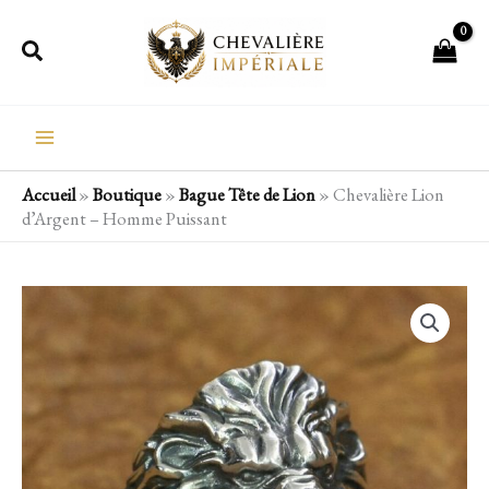
Aller
Rechercher
au
contenu
Accueil
»
Boutique
»
Bague Tête de Lion
»
Chevalière Lion
d’Argent – Homme Puissant
quantité
de
Chevalière
Lion
d'Argent
-