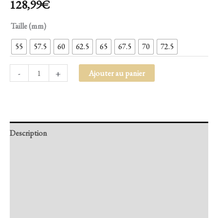
128,99
€
Taille (mm)
55
57.5
60
62.5
65
67.5
70
72.5
-
+
Ajouter au panier
Description
Retour et Livraison
SAV Français
Transaction sécurisée