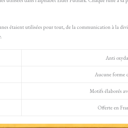
s utilisées dans l’alphabet Elder Futhark. Chaque rune a sa pr
 runes étaient utilisées pour tout, de la communication à la d
.
Anti oxyda
Aucune forme d’
Motifs élaborés av
Offerte en Fra