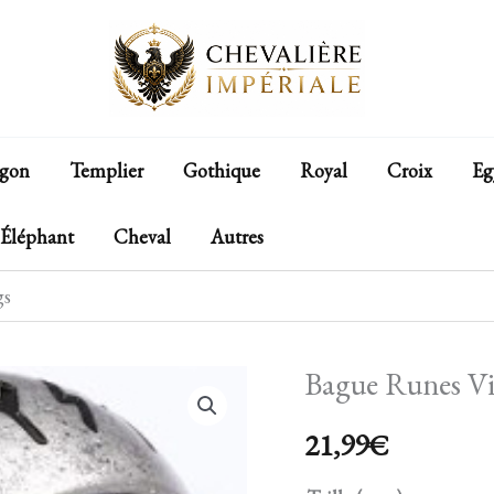
gon
Templier
Gothique
Royal
Croix
Eg
Éléphant
Cheval
Autres
gs
Bague Runes Vi
quantité
de
21,99
€
Bague
Runes