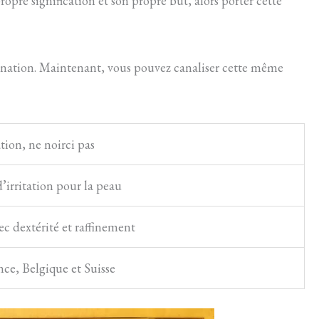
opre signification et son propre but, alors porter cette
ivination. Maintenant, vous pouvez canaliser cette même
tion, ne noirci pas
irritation pour la peau
ec dextérité et raffinement
nce, Belgique et Suisse