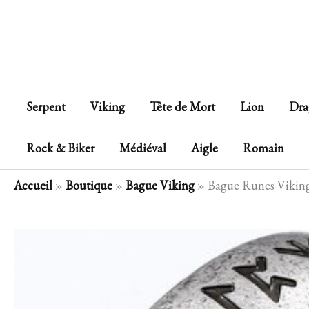
Aller
au
contenu
Serpent
Viking
Tête de Mort
Lion
Dra
Rock & Biker
Médiéval
Aigle
Romain
Accueil
»
Boutique
»
Bague Viking
»
Bague Runes Vikin