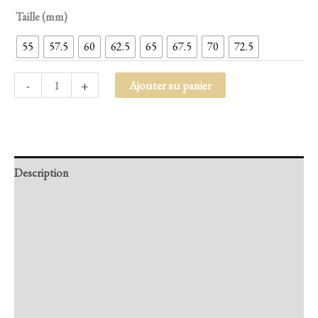
Taille (mm)
55
57.5
60
62.5
65
67.5
70
72.5
-
+
Ajouter au panier
Description
Retour et Livraison
SAV Français
Transaction sécurisée
FAQ