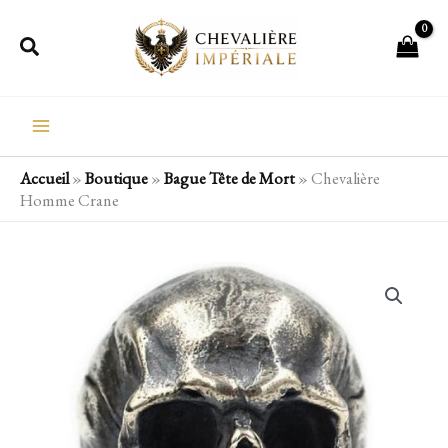
Aller
Rechercher
au
contenu
Accueil
»
Boutique
»
Bague Tête de Mort
»
Chevalière
Homme Crane
quantité
de
Chevalière
Homme
Crane