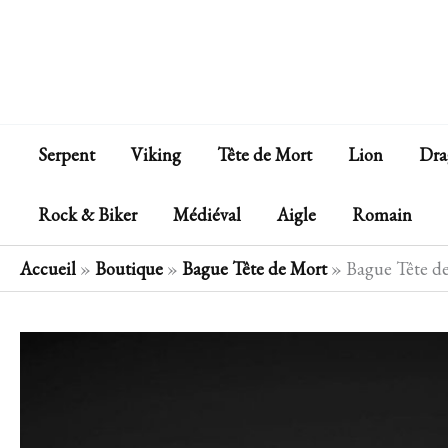
Aller
au
contenu
Serpent
Viking
Tête de Mort
Lion
Dra
Rock & Biker
Médiéval
Aigle
Romain
Accueil
»
Boutique
»
Bague Tête de Mort
»
Bague Tête d