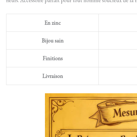
fleurs. Accessoire parfait pour tout homme soucieux de la m
En zinc
Bijou sain
Finitions
Livraison