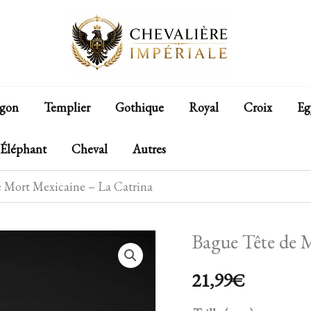
gon
Templier
Gothique
Royal
Croix
Eg
Éléphant
Cheval
Autres
e Mort Mexicaine – La Catrina
Bague Tête de 
quantité
de
21,99
€
Bague
Tête