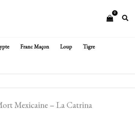
Rech
ypte
Franc Maçon
Loup
Tigre
Mort Mexicaine – La Catrina