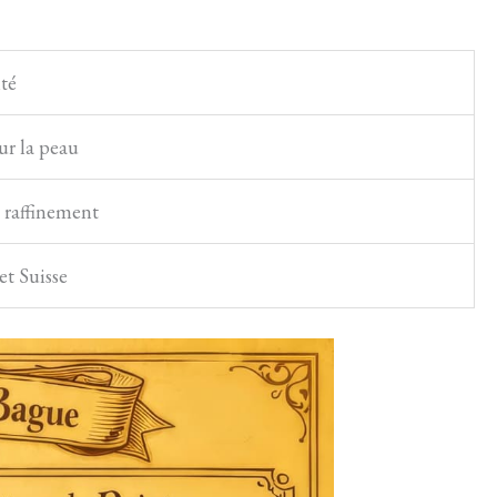
té
ur la peau
t raffinement
et Suisse