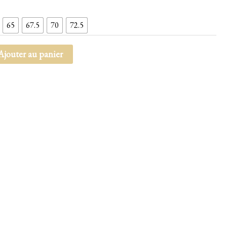
65
67.5
70
72.5
Ajouter au panier