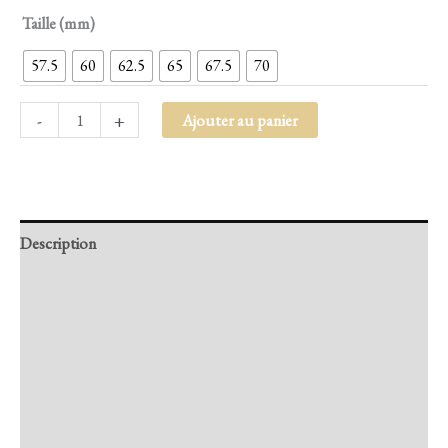
Taille (mm)
57.5
60
62.5
65
67.5
70
-
+
Ajouter au panier
Description
Retour et Livraison
SAV Français
Transaction sécurisée
FAQ