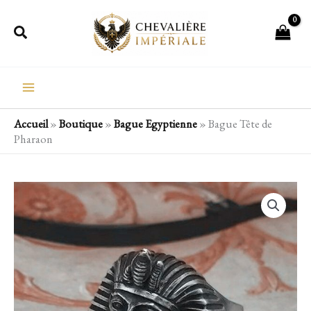
Aller
Rechercher
au
contenu
Accueil
»
Boutique
»
Bague Egyptienne
»
Bague Tête de
Pharaon
quantité
de
Bague
Tête
de
Pharaon