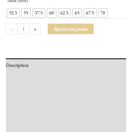
Taille (mm)
52.5
55
57.5
60
62.5
65
67.5
70
-
+
Ajouter au panier
Description
Retour et Livraison
SAV Français
Transaction sécurisée
FAQ