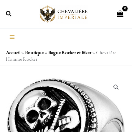
Aller
Rechercher
au
contenu
Accueil
»
Boutique
»
Bague Rocker et Biker
»
Chevalière
Homme Rocker
quantité
de
Chevalière
Homme
Rocker