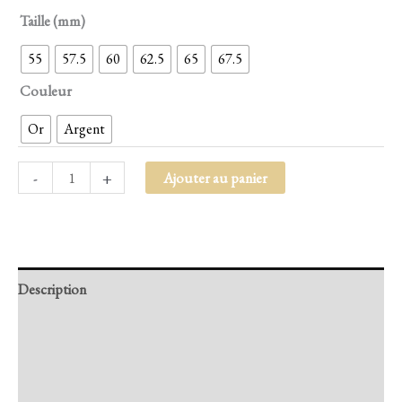
Taille (mm)
55
57.5
60
62.5
65
67.5
Couleur
Or
Argent
-
+
Ajouter au panier
Description
Retour et Livraison
SAV Français