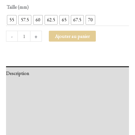
Taille (mm)
55
57.5
60
62.5
65
67.5
70
-
+
Ajouter au panier
Description
Retour et Livraison
SAV Français
Transaction sécurisée
FAQ