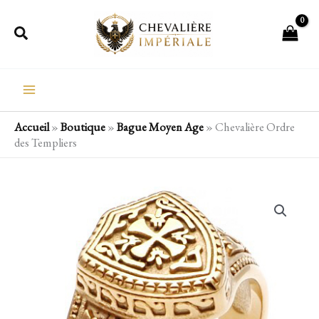
Aller
Rechercher
au
contenu
Accueil
»
Boutique
»
Bague Moyen Age
»
Chevalière Ordre
des Templiers
quantité
de
Chevalière
Ordre
des
Templiers