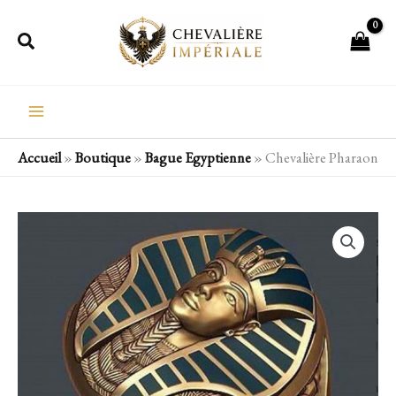
Aller
Rechercher
au
contenu
Accueil
»
Boutique
»
Bague Egyptienne
»
Chevalière Pharaon
quantité
de
Chevalière
Pharaon