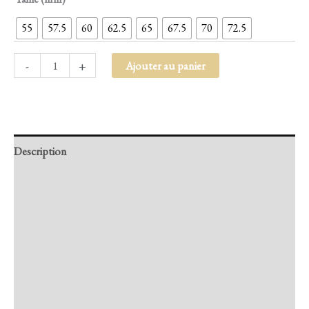
55
57.5
60
62.5
65
67.5
70
72.5
-
+
Ajouter au panier
Description
Retour et Livraison
SAV Français
Transaction sécurisée
FAQ