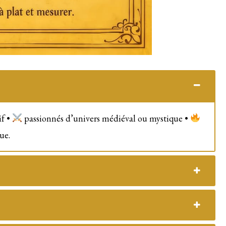
if •
passionnés d’univers médiéval ou mystique •
ue.