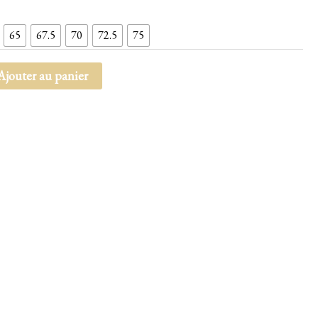
65
67.5
70
72.5
75
Ajouter au panier