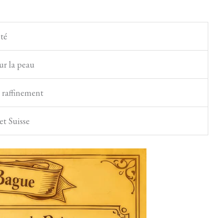
té
ur la peau
t raffinement
et Suisse