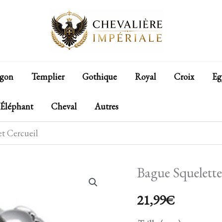
gon
Templier
Gothique
Royal
Croix
Eg
Éléphant
Cheval
Autres
et Cercueil
Bague Squelette
quantité
de
21,99
€
Bague
Squelette