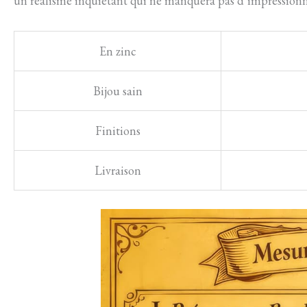
un réalisme inquiétant qui ne manquera pas d’impressionn
En zinc
Bijou sain
Finitions
Livraison