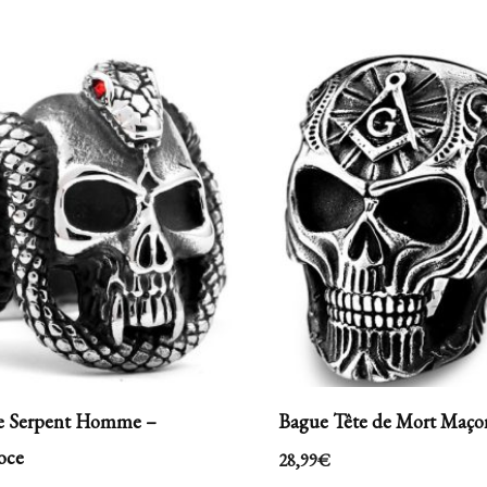
re Serpent Homme –
Bague Tête de Mort Maço
oce
28,99
€