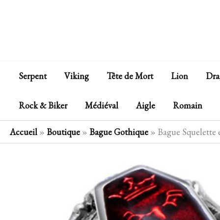
Aller
au
contenu
Serpent
Viking
Tête de Mort
Lion
Dra
Rock & Biker
Médiéval
Aigle
Romain
Accueil
»
Boutique
»
Bague Gothique
»
Bague Squelette 