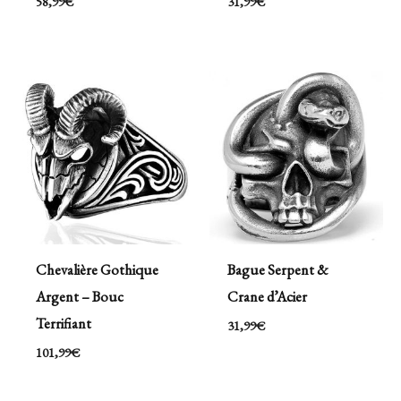
58,99
€
31,99
€
Chevalière Gothique
Bague Serpent &
Argent – Bouc
Crane d’Acier
Terrifiant
31,99
€
101,99
€