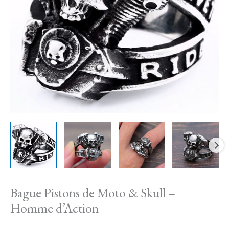
&
Skull
-
Homme
d'Action
Bague Pistons de Moto & Skull –
Homme d’Action