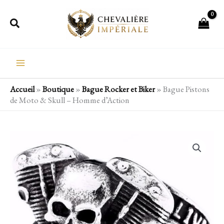
Aller
Rechercher
au
contenu
Accueil
»
Boutique
»
Bague Rocker et Biker
»
Bague Pistons
de Moto & Skull – Homme d’Action
quantité
de
Bague
Pistons
de
Moto