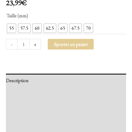
23,99
€
Taille (mm)
55
57.5
60
62.5
65
67.5
70
-
+
Ajouter au panier
Description
Retour et Livraison
SAV Français
Transaction sécurisée