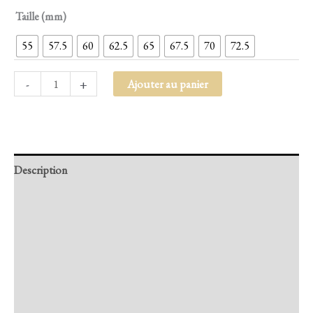
Taille (mm)
55
57.5
60
62.5
65
67.5
70
72.5
-
+
Ajouter au panier
Description
Retour et Livraison
SAV Français
Transaction sécurisée
FAQ