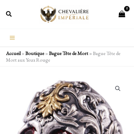
Aller
Rechercher
au
contenu
Accueil
»
Boutique
»
Bague Tête de Mort
»
Bague Tête de
Mort aux Yeux Rouge
quantité
de
Bague
Tête
de
Mort