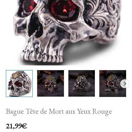
aux
Yeux
Rouge
Bague Tête de Mort aux Yeux Rouge
21,99
€